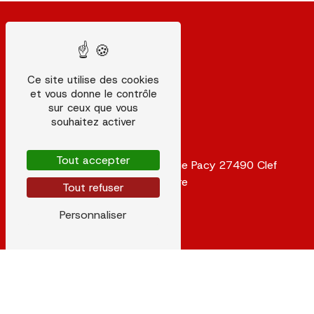
Ce site utilise des cookies
et vous donne le contrôle
sur ceux que vous
souhaitez activer
Adresse
Tout accepter
28 Fontaine-Heudebourg rue Pacy
27490 Clef
Valée D'Eure
Tout refuser
Personnaliser
Téléphone
02 32 67 76 40